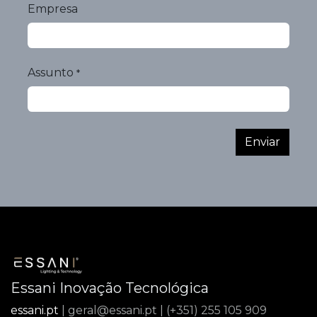
Empresa
Assunto
*
Enviar
Essani Inovação Tecnológica
essani.pt
| geral@essani.pt | (+351) 255 105 909