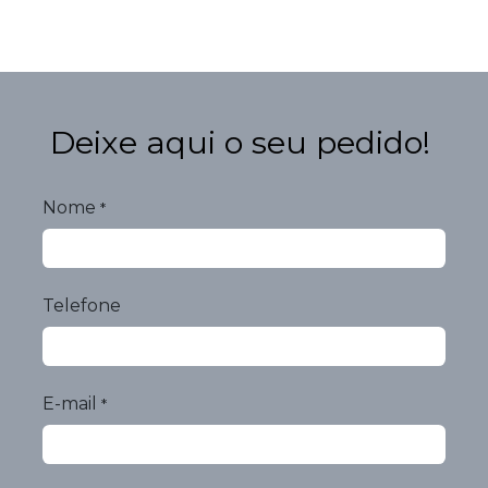
Deixe aqui o seu pedido!
Nome
*
Telefone
E-mail
*