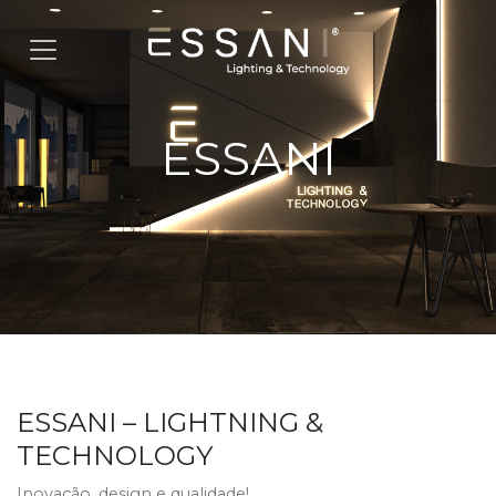
Pular para o conteúdo
ESSANI
ESSANI – LIGHTNING &
TECHNOLOGY
Inovação, design e qualidade!