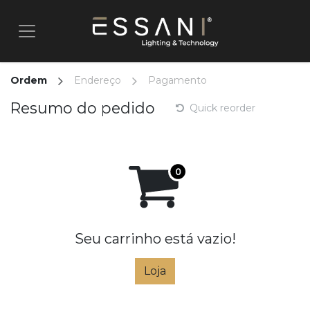
Pular para o conteúdo
Ordem
Endereço
Pagamento
Resumo do pedido
Quick reorder
Seu carrinho está vazio!
Loja