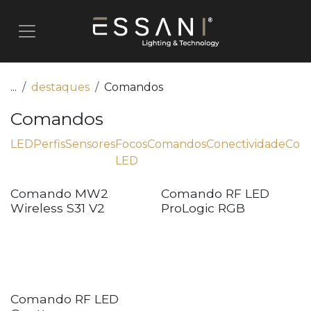
Pular para o conteúdo
...
destaques
Comandos
Comandos
LED
Perfis
Sensores
Focos
Comandos
Conectividade
Cone
LED
Comando MW2
Comando RF LED
Wireless S31 V2
ProLogic RGB
Comando RF LED