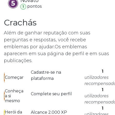
Novato
ponto
s
1
Crachás
Além de ganhar reputação com suas
perguntas e respostas, você recebe
emblemas por ajudar.
Os emblemas
aparecem em sua página de perfil e em suas
publicações.
1
Cadastre-se na
utilizadores
Começar
plataforma
recompensad
1
Conheça
Complete seu perfil
utilizadores
a si
mesmo
recompensad
1
Herói da
Alcance 2.000 XP
utilizadores