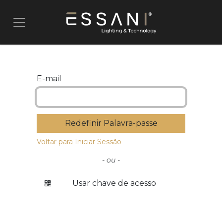
Pular para o conteúdo
E-mail
Redefinir Palavra-passe
Voltar para Iniciar Sessão
- ou -
Usar chave de acesso