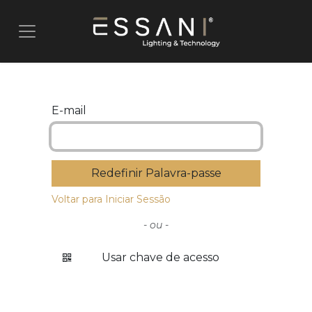
Pular para o conteúdo
E-mail
Redefinir Palavra-passe
Voltar para Iniciar Sessão
- ou -
Usar chave de acesso