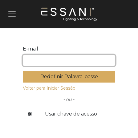
Pular para o conteúdo
E-mail
Redefinir Palavra-passe
Voltar para Iniciar Sessão
- ou -
Usar chave de acesso