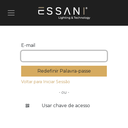
Pular para o conteúdo
E-mail
Redefinir Palavra-passe
Voltar para Iniciar Sessão
- ou -
Usar chave de acesso