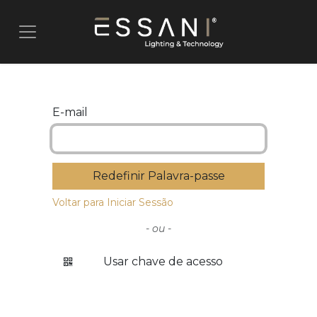
Pular para o conteúdo
E-mail
Redefinir Palavra-passe
Voltar para Iniciar Sessão
- ou -
Usar chave de acesso