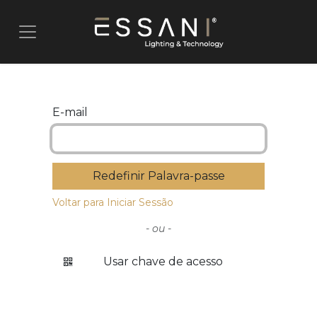
Pular para o conteúdo
E-mail
Redefinir Palavra-passe
Voltar para Iniciar Sessão
- ou -
Usar chave de acesso