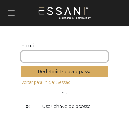
Pular para o conteúdo
E-mail
Redefinir Palavra-passe
Voltar para Iniciar Sessão
- ou -
Usar chave de acesso