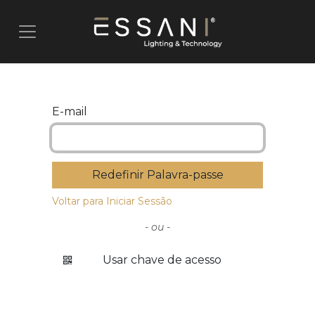
Pular para o conteúdo
E-mail
Redefinir Palavra-passe
Voltar para Iniciar Sessão
- ou -
Usar chave de acesso