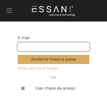
Pular para o conteúdo
E-mail
Redefinir Palavra-passe
Voltar para Iniciar Sessão
- ou -
Usar chave de acesso