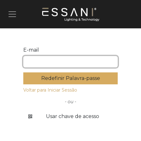
Pular para o conteúdo
E-mail
Redefinir Palavra-passe
Voltar para Iniciar Sessão
- ou -
Usar chave de acesso