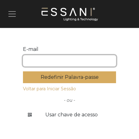
Pular para o conteúdo
E-mail
Redefinir Palavra-passe
Voltar para Iniciar Sessão
- ou -
Usar chave de acesso