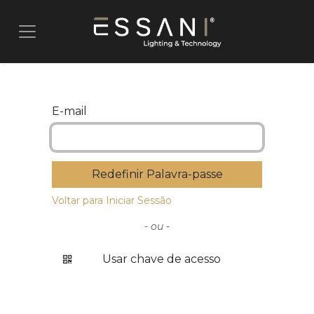
Pular para o conteúdo
E-mail
Redefinir Palavra-passe
Voltar para Iniciar Sessão
- ou -
Usar chave de acesso