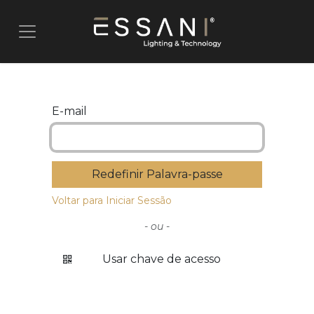
Pular para o conteúdo
E-mail
Redefinir Palavra-passe
Voltar para Iniciar Sessão
- ou -
Usar chave de acesso