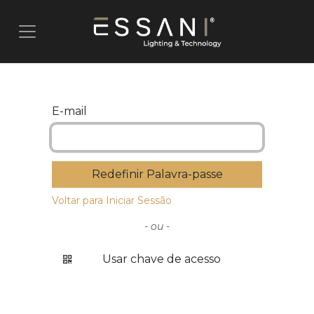
Pular para o conteúdo
E-mail
Redefinir Palavra-passe
Voltar para Iniciar Sessão
- ou -
Usar chave de acesso