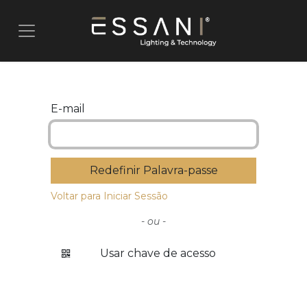
Pular para o conteúdo
E-mail
Redefinir Palavra-passe
Voltar para Iniciar Sessão
- ou -
Usar chave de acesso