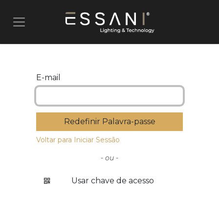
Pular para o conteúdo
E-mail
Redefinir Palavra-passe
Voltar para Iniciar Sessão
- ou -
Usar chave de acesso