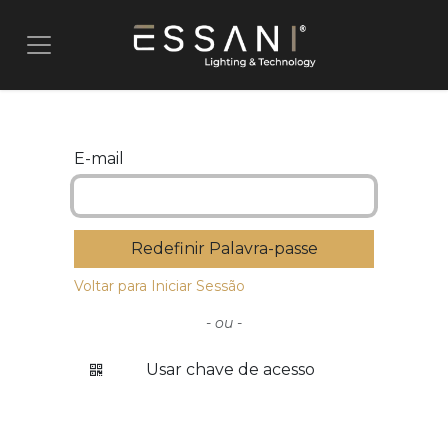
Pular para o conteúdo
E-mail
Redefinir Palavra-passe
Voltar para Iniciar Sessão
- ou -
Usar chave de acesso