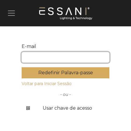
Pular para o conteúdo
E-mail
Redefinir Palavra-passe
Voltar para Iniciar Sessão
- ou -
Usar chave de acesso