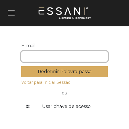
Pular para o conteúdo
E-mail
Redefinir Palavra-passe
Voltar para Iniciar Sessão
- ou -
Usar chave de acesso